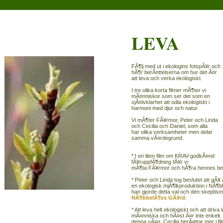
LEVA
FÃ¶lj med ut i ekologins fotspÃ¥r och
hÃ¶r berÃ¤ttelserna om hur det Ã¤r
att leva och verka ekologiskt.
I tre olika korta filmer mÃ¶ter vi
mÃ¤nniskor som ser det som en
sjÃ¤lvklarhet att odla ekologiskt i
harmoni med djur och natur.
Vi mÃ¶ter FÃ¥rmor, Peter och Linda
och Cecilia och Daniel, som alla
har olika verksamheter men delar
samma vÃ¤rdegrund.
* I en liten film om KRAV-godkÃ¤nd
fÃ¥ruppfÃ¶dning fÃ¥r vi
mÃ¶ta FÃ¥rmor och hÃ¶ra hennes ber
* Peter och Linda tog beslutet att gÃ¥ Ã
en ekologisk mjÃ¶lkproduktion i NÃ¶b
han gjorde detta val och den skepti
NÃ¶bbelÃ¶vs GÃ¥rd
.
* Att leva helt ekologiskt och att driv
mÃ¤nniska och hÃ¤st Ã¤r inte enkelt
denna vÃ¤g. Cecilia berÃ¤ttar mer i f