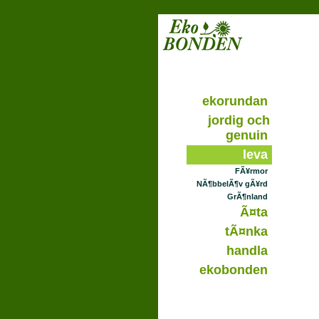
ekorundan
jordig och
genuin
leva
FÃ¥rmor
NÃ¶bbelÃ¶v gÃ¥rd
GrÃ¶nland
Ã¤ta
tÃ¤nka
handla
ekobonden