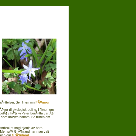
Ã¤ttelser. Se filmen om
FÃ¥rmor
.
¶ver till ekologisk odling. I filmen om
belÃ¶v hÃ¶r vi Peter berÃ¤tta varfÃ¶r
sm som mÃ¶tte honom. Se filmen om
a lantbruket med hjÃ¤lp av bara
. Men pÃ¥ GrÃ¶nland har man valt
ilmen om
GrÃ¶nland
.